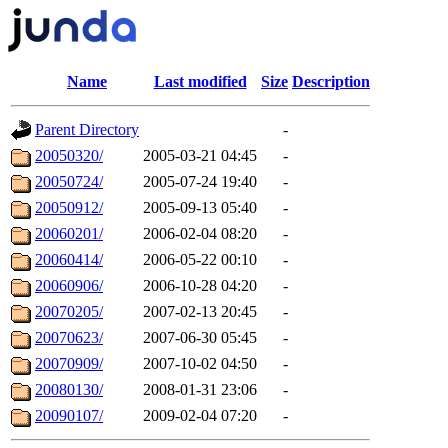
Name
Last modified
Size
Description
Parent Directory
-
20050320/
2005-03-21 04:45
-
20050724/
2005-07-24 19:40
-
20050912/
2005-09-13 05:40
-
20060201/
2006-02-04 08:20
-
20060414/
2006-05-22 00:10
-
20060906/
2006-10-28 04:20
-
20070205/
2007-02-13 20:45
-
20070623/
2007-06-30 05:45
-
20070909/
2007-10-02 04:50
-
20080130/
2008-01-31 23:06
-
20090107/
2009-02-04 07:20
-