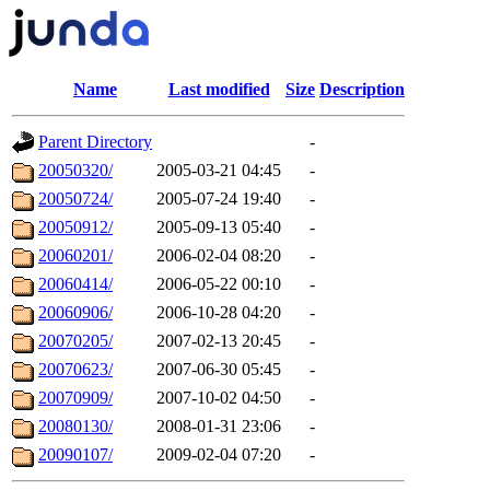
Name
Last modified
Size
Description
Parent Directory
-
20050320/
2005-03-21 04:45
-
20050724/
2005-07-24 19:40
-
20050912/
2005-09-13 05:40
-
20060201/
2006-02-04 08:20
-
20060414/
2006-05-22 00:10
-
20060906/
2006-10-28 04:20
-
20070205/
2007-02-13 20:45
-
20070623/
2007-06-30 05:45
-
20070909/
2007-10-02 04:50
-
20080130/
2008-01-31 23:06
-
20090107/
2009-02-04 07:20
-