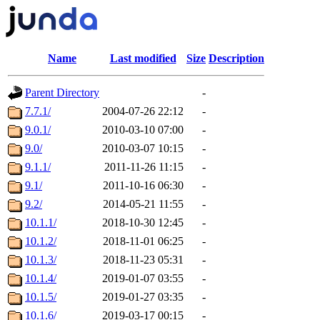
Name
Last modified
Size
Description
Parent Directory
-
7.7.1/
2004-07-26 22:12
-
9.0.1/
2010-03-10 07:00
-
9.0/
2010-03-07 10:15
-
9.1.1/
2011-11-26 11:15
-
9.1/
2011-10-16 06:30
-
9.2/
2014-05-21 11:55
-
10.1.1/
2018-10-30 12:45
-
10.1.2/
2018-11-01 06:25
-
10.1.3/
2018-11-23 05:31
-
10.1.4/
2019-01-07 03:55
-
10.1.5/
2019-01-27 03:35
-
10.1.6/
2019-03-17 00:15
-