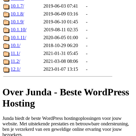
10.1.7/
2019-06-03 07:41
-
10.1.8/
2019-06-09 03:16
-
10.1.9/
2019-06-10 01:45
-
10.1.10/
2019-08-11 02:35
-
10.1.11/
2020-06-05 01:00
-
10.1/
2018-10-29 06:20
-
11.1/
2021-01-31 05:45
-
11.2/
2021-03-08 08:06
-
12.1/
2023-01-07 13:15
-
Over Junda - Beste WordPress
Hosting
Junda biedt de beste WordPress hostingoplossingen voor jouw
website. Met uitstekende prestaties en betrouwbare ondersteuning,
ben je verzekerd van een geweldige online ervaring voor jouw
bezoekers.