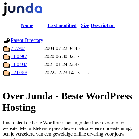
Name
Last modified
Size
Description
Parent Directory
-
7.7.90/
2004-07-22 04:45
-
11.0.90/
2020-06-30 02:17
-
11.0.91/
2021-01-24 22:37
-
12.0.90/
2022-12-23 14:13
-
Over Junda - Beste WordPress
Hosting
Junda biedt de beste WordPress hostingoplossingen voor jouw
website. Met uitstekende prestaties en betrouwbare ondersteuning,
ben je verzekerd van een geweldige online ervaring voor jouw