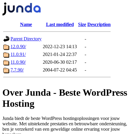
Name
Last modified
Size
Description
Parent Directory
-
12.0.90/
2022-12-23 14:13
-
11.0.91/
2021-01-24 22:37
-
11.0.90/
2020-06-30 02:17
-
7.7.90/
2004-07-22 04:45
-
Over Junda - Beste WordPress
Hosting
Junda biedt de beste WordPress hostingoplossingen voor jouw
website. Met uitstekende prestaties en betrouwbare ondersteuning,
ben je verzekerd van een geweldige online ervaring voor jouw