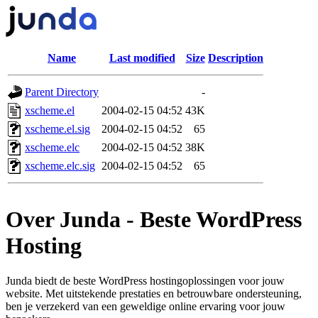
Name
Last modified
Size
Description
Parent Directory
-
xscheme.el
2004-02-15 04:52
43K
xscheme.el.sig
2004-02-15 04:52
65
xscheme.elc
2004-02-15 04:52
38K
xscheme.elc.sig
2004-02-15 04:52
65
Over Junda - Beste WordPress
Hosting
Junda biedt de beste WordPress hostingoplossingen voor jouw
website. Met uitstekende prestaties en betrouwbare ondersteuning,
ben je verzekerd van een geweldige online ervaring voor jouw