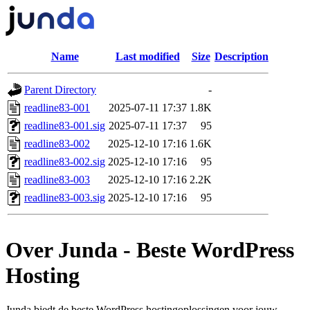
Name
Last modified
Size
Description
Parent Directory
-
readline83-001
2025-07-11 17:37
1.8K
readline83-001.sig
2025-07-11 17:37
95
readline83-002
2025-12-10 17:16
1.6K
readline83-002.sig
2025-12-10 17:16
95
readline83-003
2025-12-10 17:16
2.2K
readline83-003.sig
2025-12-10 17:16
95
Over Junda - Beste WordPress
Hosting
Junda biedt de beste WordPress hostingoplossingen voor jouw