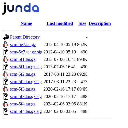
Name
Last modified
Size
Description
Parent Directory
-
scm-5e7.tar.gz
2012-04-10 05:19
862K
scm-5e7.tar.gz.sig
2012-04-10 05:19
490
scm-5f1.tar.gz
2013-07-06 16:41
893K
scm-5f1.tar.gz.sig
2013-07-06 16:41
490
scm-5f2.tar.gz
2017-03-11 23:23
892K
scm-5f2.tar.gz.sig
2017-03-11 23:23
473
scm-5f3.tar.gz
2020-02-16 17:17
894K
scm-5f3.tar.gz.sig
2020-02-16 17:17
488
scm-5f4.tar.gz
2024-02-06 03:05
881K
scm-5f4.tar.gz.sig
2024-02-06 03:05
488