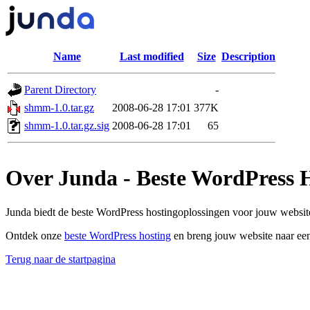
Name
Last modified
Size
Description
Parent Directory
-
shmm-1.0.tar.gz
2008-06-28 17:01
377K
shmm-1.0.tar.gz.sig
2008-06-28 17:01
65
Over Junda - Beste WordPress 
Junda biedt de beste WordPress hostingoplossingen voor jouw website
Ontdek onze
beste WordPress hosting
en breng jouw website naar een
Terug naar de startpagina