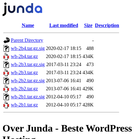
Name
Last modified
Size
Description
Parent Directory
-
wb-2b4.tar.gz.sig
2020-02-17 18:15
488
wb-2b4.tar.gz
2020-02-17 18:15
434K
wb-2b3.tar.gz.sig
2017-03-11 23:24
473
wb-2b3.tar.gz
2017-03-11 23:24
434K
wb-2b2.tar.gz.sig
2013-07-06 16:41
490
wb-2b2.tar.gz
2013-07-06 16:41
429K
wb-2b1.tar.gz.sig
2012-04-10 05:17
490
wb-2b1.tar.gz
2012-04-10 05:17
428K
Over Junda - Beste WordPress