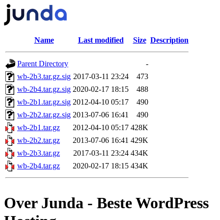
Name
Last modified
Size
Description
Parent Directory
-
wb-2b3.tar.gz.sig
2017-03-11 23:24
473
wb-2b4.tar.gz.sig
2020-02-17 18:15
488
wb-2b1.tar.gz.sig
2012-04-10 05:17
490
wb-2b2.tar.gz.sig
2013-07-06 16:41
490
wb-2b1.tar.gz
2012-04-10 05:17
428K
wb-2b2.tar.gz
2013-07-06 16:41
429K
wb-2b3.tar.gz
2017-03-11 23:24
434K
wb-2b4.tar.gz
2020-02-17 18:15
434K
Over Junda - Beste WordPress