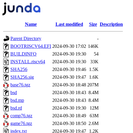
Name
Last modified
Size
Description
Parent Directory
-
BOOTRISCV64.EFI
2024-09-30 17:02
146K
BUILDINFO
2024-09-30 19:30
54
INSTALL.riscv64
2024-09-30 19:30
33K
SHA256
2024-09-30 19:46
1.5K
SHA256.sig
2024-09-30 19:47
1.6K
base76.tgz
2024-09-30 18:48
207M
bsd
2024-09-30 18:43
8.4M
bsd.mp
2024-09-30 18:43
8.4M
bsd.rd
2024-09-30 19:30
12M
comp76.tgz
2024-09-30 18:49
63M
game76.tgz
2024-09-30 18:50
2.6M
index.txt
2024-09-30 19:47
1.2K