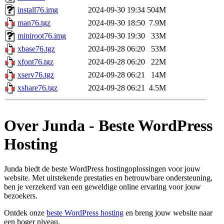
install76.img
2024-09-30 19:34
504M
man76.tgz
2024-09-30 18:50
7.9M
miniroot76.img
2024-09-30 19:30
33M
xbase76.tgz
2024-09-28 06:20
53M
xfont76.tgz
2024-09-28 06:20
22M
xserv76.tgz
2024-09-28 06:21
14M
xshare76.tgz
2024-09-28 06:21
4.5M
Over Junda - Beste WordPress
Hosting
Junda biedt de beste WordPress hostingoplossingen voor jouw
website. Met uitstekende prestaties en betrouwbare ondersteuning,
ben je verzekerd van een geweldige online ervaring voor jouw
bezoekers.
Ontdek onze
beste WordPress hosting
en breng jouw website naar
een hoger niveau.