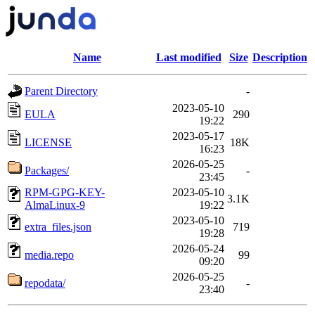
Name
Last modified
Size
Description
Parent Directory
-
2023-05-10
EULA
290
19:22
2023-05-17
LICENSE
18K
16:23
2026-05-25
Packages/
-
23:45
RPM-GPG-KEY-
2023-05-10
3.1K
AlmaLinux-9
19:22
2023-05-10
extra_files.json
719
19:28
2026-05-24
media.repo
99
09:20
2026-05-25
repodata/
-
23:40