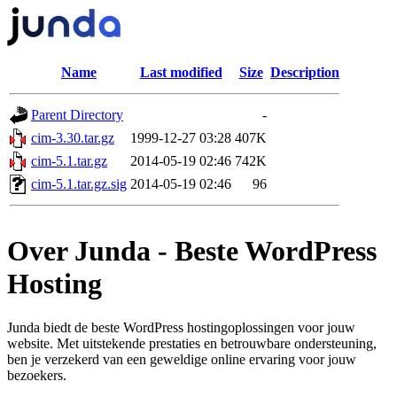
Name
Last modified
Size
Description
Parent Directory
-
cim-3.30.tar.gz
1999-12-27 03:28
407K
cim-5.1.tar.gz
2014-05-19 02:46
742K
cim-5.1.tar.gz.sig
2014-05-19 02:46
96
Over Junda - Beste WordPress
Hosting
Junda biedt de beste WordPress hostingoplossingen voor jouw
website. Met uitstekende prestaties en betrouwbare ondersteuning,
ben je verzekerd van een geweldige online ervaring voor jouw
bezoekers.