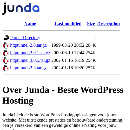
Name
Last modified
Size
Description
Parent Directory
-
httptunnel-2.0.tar.gz
1999-03-20 20:52
204K
httptunnel-3.0.1.tar.gz
2000-06-19 17:44
254K
httptunnel-3.0.5.tar.gz
2002-01-16 10:19
254K
httptunnel-3.3.tar.gz
2002-01-16 10:20
257K
Over Junda - Beste WordPress
Hosting
Junda biedt de beste WordPress hostingoplossingen voor jouw
website. Met uitstekende prestaties en betrouwbare ondersteuning,
ben je verzekerd van een geweldige online ervaring voor jouw