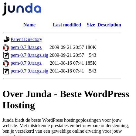
Name
Last modified
Size
Description
Parent Directory
-
pem-0.7.8.tar.gz
2009-09-21 20:57
180K
pem-0.7.8.tar.gz.sig
2009-09-21 20:57
543
pem-0.7.9.tar.gz
2011-08-16 07:41
185K
pem-0.7.9.tar.gz.sig
2011-08-16 07:41
543
Over Junda - Beste WordPress
Hosting
Junda biedt de beste WordPress hostingoplossingen voor jouw
website. Met uitstekende prestaties en betrouwbare ondersteuning,
ben je verzekerd van een geweldige online ervaring voor jouw