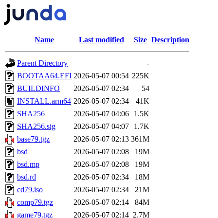
Name
Last modified
Size
Description
Parent Directory
-
BOOTAA64.EFI
2026-05-07 00:54
225K
BUILDINFO
2026-05-07 02:34
54
INSTALL.arm64
2026-05-07 02:34
41K
SHA256
2026-05-07 04:06
1.5K
SHA256.sig
2026-05-07 04:07
1.7K
base79.tgz
2026-05-07 02:13
361M
bsd
2026-05-07 02:08
19M
bsd.mp
2026-05-07 02:08
19M
bsd.rd
2026-05-07 02:34
18M
cd79.iso
2026-05-07 02:34
21M
comp79.tgz
2026-05-07 02:14
84M
game79.tgz
2026-05-07 02:14
2.7M