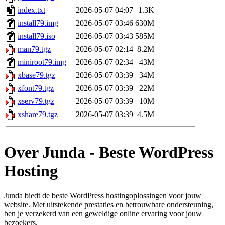
index.txt
2026-05-07 04:07
1.3K
install79.img
2026-05-07 03:46
630M
install79.iso
2026-05-07 03:43
585M
man79.tgz
2026-05-07 02:14
8.2M
miniroot79.img
2026-05-07 02:34
43M
xbase79.tgz
2026-05-07 03:39
34M
xfont79.tgz
2026-05-07 03:39
22M
xserv79.tgz
2026-05-07 03:39
10M
xshare79.tgz
2026-05-07 03:39
4.5M
Over Junda - Beste WordPress
Hosting
Junda biedt de beste WordPress hostingoplossingen voor jouw
website. Met uitstekende prestaties en betrouwbare ondersteuning,
ben je verzekerd van een geweldige online ervaring voor jouw
bezoekers.