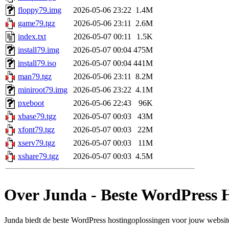
floppy79.img
2026-05-06 23:22
1.4M
game79.tgz
2026-05-06 23:11
2.6M
index.txt
2026-05-07 00:11
1.5K
install79.img
2026-05-07 00:04
475M
install79.iso
2026-05-07 00:04
441M
man79.tgz
2026-05-06 23:11
8.2M
miniroot79.img
2026-05-06 23:22
4.1M
pxeboot
2026-05-06 22:43
96K
xbase79.tgz
2026-05-07 00:03
43M
xfont79.tgz
2026-05-07 00:03
22M
xserv79.tgz
2026-05-07 00:03
11M
xshare79.tgz
2026-05-07 00:03
4.5M
Over Junda - Beste WordPress 
Junda biedt de beste WordPress hostingoplossingen voor jouw website